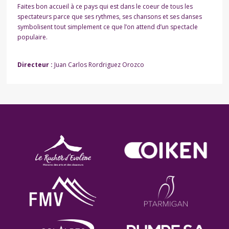
Faites bon accueil à ce pays qui est dans le coeur de tous les
spectateurs parce que ses rythmes, ses chansons et ses danses
symbolisent tout simplement ce que l’on attend d’un spectacle
populaire.
Directeur :
Juan Carlos Rordriguez Orozco