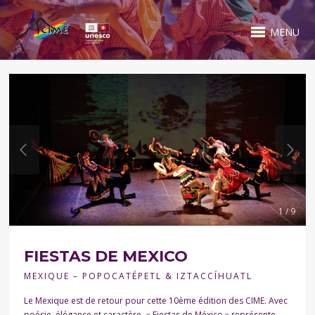
MENU
1 / 9
FIESTAS DE MEXICO
MEXIQUE – POPOCATÉPETL & IZTACCÍHUATL
Le Mexique est de retour pour cette 10ème édition des CIME. Avec
poésie, élégance et caractère, « Fiestas de México » représente