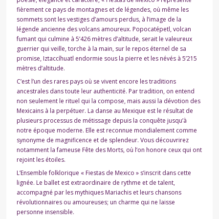
fièrement ce pays de montagnes et de légendes, où même les
sommets sont les vestiges d’amours perdus, à l’image de la
légende ancienne des volcans amoureux. Popocatépetl, volcan
fumant qui culmine à 5’426 mètres d’altitude, serait le valeureux
guerrier qui veille, torche à la main, sur le repos éternel de sa
promise, Iztaccíhuatl endormie sous la pierre et les névés à 5’215
mètres d’altitude.
C’est l’un des rares pays où se vivent encore les traditions
ancestrales dans toute leur authenticité. Par tradition, on entend
non seulement le rituel qui la compose, mais aussi la dévotion des
Mexicains à la perpétuer. La danse au Mexique est le résultat de
plusieurs processus de métissage depuis la conquête jusqu’à
notre époque moderne. Elle est reconnue mondialement comme
synonyme de magnificence et de splendeur. Vous découvrirez
notamment la fameuse Fête des Morts, où l’on honore ceux qui ont
rejoint les étoiles.
L’Ensemble folklorique « Fiestas de Mexico » s’inscrit dans cette
lignée. Le ballet est extraordinaire de rythme et de talent,
accompagné par les mythiques Mariachis et leurs chansons
révolutionnaires ou amoureuses; un charme qui ne laisse
personne insensible.