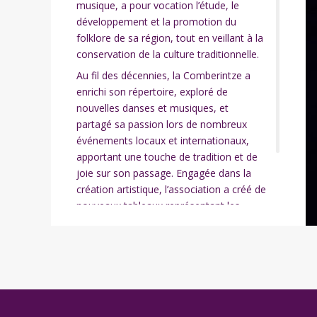
musique, a pour vocation l’étude, le
développement et la promotion du
folklore de sa région, tout en veillant à la
conservation de la culture traditionnelle.
Au fil des décennies, la Comberintze a
enrichi son répertoire, exploré de
nouvelles danses et musiques, et
partagé sa passion lors de nombreux
événements locaux et internationaux,
apportant une touche de tradition et de
joie sur son passage. Engagée dans la
création artistique, l’association a créé de
nouveaux tableaux représentant les
légendes de la région ou le travail de la
vigne. Vibrez au rythme des traditions
avec la Comberintze !